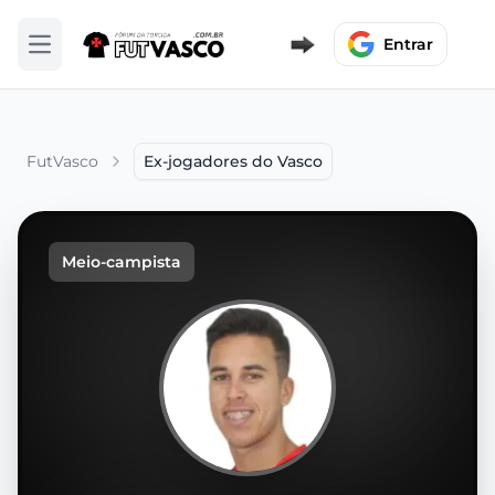
Entrar
Abrir menu
FutVasco
Ex-jogadores do Vasco
Meio-campista