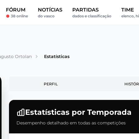
FÓRUM
NOTÍCIAS
PARTIDAS
TIME
38 online
do vasco
dados e classificação
elenco, h
ugusto Ortolan
Estatísticas
PERFIL
HISTÓR
Estatísticas por Temporada
Desempenho detalhado em todas as competições