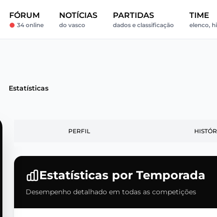
FÓRUM
NOTÍCIAS
PARTIDAS
TIME
34 online
do vasco
dados e classificação
elenco, h
Estatísticas
PERFIL
HISTÓR
Estatísticas por Temporada
Desempenho detalhado em todas as competições