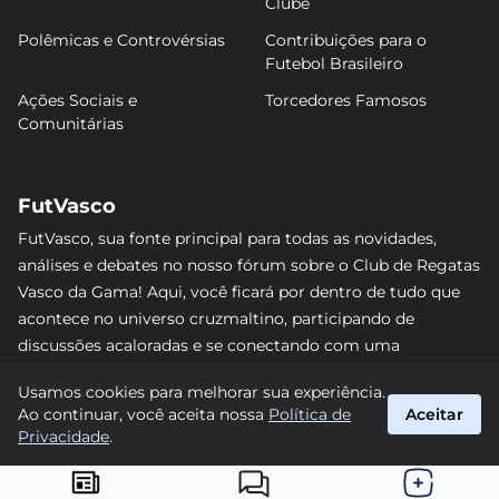
Clube
Polêmicas e Controvérsias
Contribuições para o
Futebol Brasileiro
Ações Sociais e
Torcedores Famosos
Comunitárias
FutVasco
FutVasco, sua fonte principal para todas as novidades,
análises e debates no nosso fórum sobre o Club de Regatas
Vasco da Gama! Aqui, você ficará por dentro de tudo que
acontece no universo cruzmaltino, participando de
discussões acaloradas e se conectando com uma
comunidade apaixonada pelo Gigante da Colina. Não perca
Usamos cookies para melhorar sua experiência.
nenhum lance e acompanhe de perto o caminho do Vasco
Ao continuar, você aceita nossa
Política de
Aceitar
rumo às vitórias! #Vasco #FutVasco
Privacidade
.
suporte@futvasco.com.br