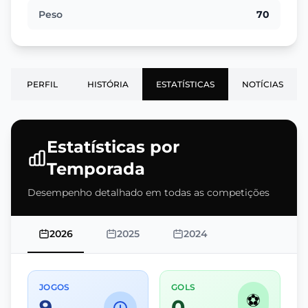
Peso
70
PERFIL
HISTÓRIA
ESTATÍSTICAS
NOTÍCIAS
Estatísticas por
Temporada
Desempenho detalhado em todas as competições
2026
2025
2024
JOGOS
GOLS
⚽
9
0