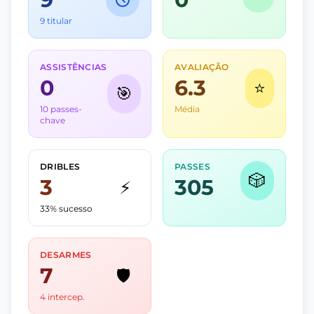
9 titular
ASSISTÊNCIAS
AVALIAÇÃO
0
6.3
⭐
🎯
10 passes-
Média
chave
DRIBLES
PASSES
🎲
3
305
⚡
33% sucesso
DESARMES
7
🛡️
4 intercep.