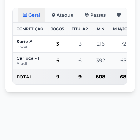
📊 Geral
⚽ Ataque
🎯 Passes
🛡️ Defesa
COMPETIÇÃO
JOGOS
TITULAR
MIN
MIN/JOGO
Serie A
3
3
216
72
Brasil
Carioca - 1
6
6
392
65
Brasil
9
9
608
68
TOTAL