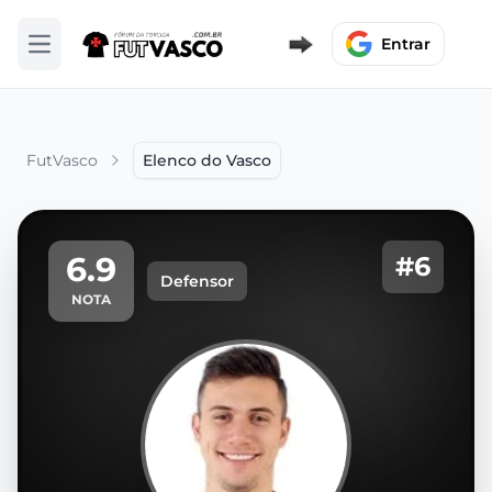
Entrar
Abrir menu
FutVasco
Elenco do Vasco
6.9
#6
Defensor
NOTA