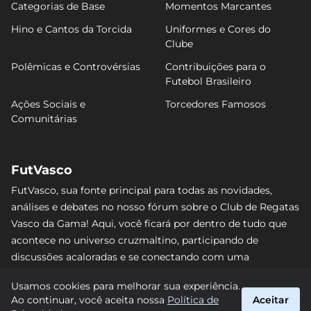
Categorias de Base
Momentos Marcantes
Hino e Cantos da Torcida
Uniformes e Cores do
Clube
Polêmicas e Controvérsias
Contribuições para o
Futebol Brasileiro
Ações Sociais e
Torcedores Famosos
Comunitárias
FutVasco
FutVasco, sua fonte principal para todas as novidades,
análises e debates no nosso fórum sobre o Club de Regatas
Vasco da Gama! Aqui, você ficará por dentro de tudo que
acontece no universo cruzmaltino, participando de
discussões acaloradas e se conectando com uma
comunidade apaixonada pelo Gigante da Colina. Não perca
Usamos cookies para melhorar sua experiência.
nenhum lance e acompanhe de perto o caminho do Vasco
Ao continuar, você aceita nossa
Política de
Aceitar
rumo às vitórias! #Vasco #FutVasco