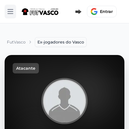
Entrar
Abrir menu
FutVasco
Ex-jogadores do Vasco
Atacante