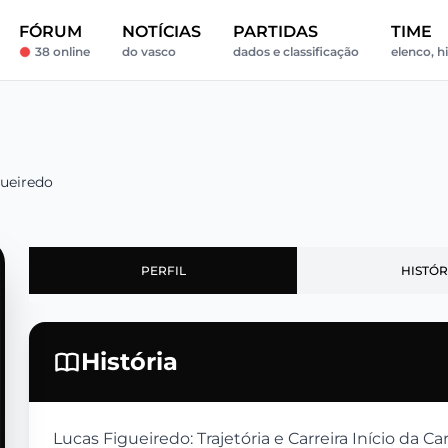
FÓRUM
NOTÍCIAS
PARTIDAS
TIME
38 online
do vasco
dados e classificação
elenco, h
gueiredo
PERFIL
HISTÓR
História
Lucas Figueiredo: Trajetória e Carreira Início da C