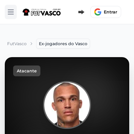
Entrar
Abrir menu
FutVasco
Ex-jogadores do Vasco
Atacante