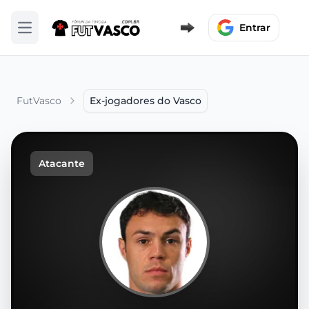
Entrar
Abrir menu
FutVasco
Ex-jogadores do Vasco
Atacante