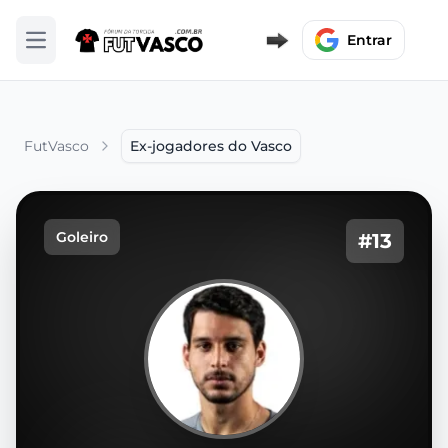
Entrar
Abrir menu
FutVasco
Ex-jogadores do Vasco
Goleiro
#13