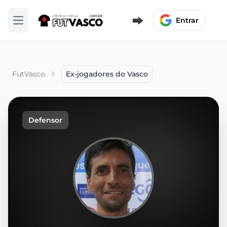
Entrar
Abrir menu
FutVasco
Ex-jogadores do Vasco
Defensor