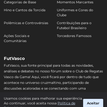
Categorias de Base
Momentos Marcantes
Hino e Cantos da Torcida
Uniformes e Cores do
Clube
Polêmicas e Controvérsias
Contribuições para o
Futebol Brasileiro
Ações Sociais e
Torcedores Famosos
Comunitárias
FutVasco
FutVasco, sua fonte principal para todas as novidades,
análises e debates no nosso fórum sobre o Club de Regatas
Vasco da Gama! Aqui, você ficará por dentro de tudo que
acontece no universo cruzmaltino, participando de
discussões acaloradas e se conectando com uma
comunidade apaixonada pelo Gigante da Colina. Não perca
Usamos cookies para melhorar sua experiência.
nenhum lance e acompanhe de perto o caminho do Vasco
Ao continuar, você aceita nossa
Política de
Aceitar
rumo às vitórias! #Vasco #FutVasco