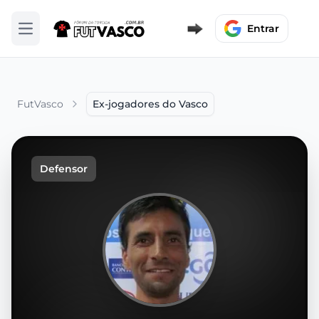
Entrar
Abrir menu
FutVasco
Ex-jogadores do Vasco
Defensor