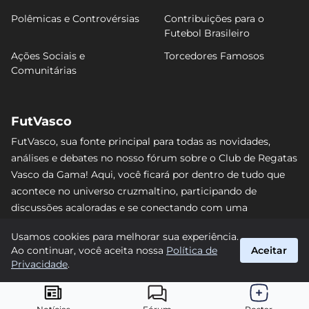
Polêmicas e Controvérsias
Contribuições para o
Futebol Brasileiro
Ações Sociais e
Torcedores Famosos
Comunitárias
FutVasco
FutVasco, sua fonte principal para todas as novidades,
análises e debates no nosso fórum sobre o Club de Regatas
Vasco da Gama! Aqui, você ficará por dentro de tudo que
acontece no universo cruzmaltino, participando de
discussões acaloradas e se conectando com uma
comunidade apaixonada pelo Gigante da Colina. Não perca
Usamos cookies para melhorar sua experiência.
nenhum lance e acompanhe de perto o caminho do Vasco
Ao continuar, você aceita nossa
Política de
Aceitar
rumo às vitórias! #Vasco #FutVasco
Privacidade
.
suporte@futvasco.com.br
© 2026 FutVasco. Todos os direitos reservados.