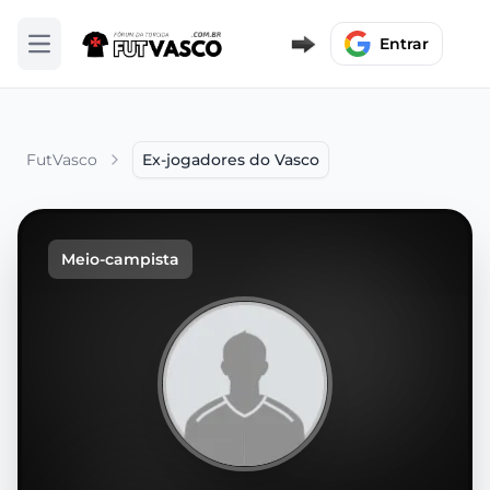
Entrar
Abrir menu
FutVasco
Ex-jogadores do Vasco
Meio-campista