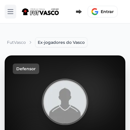
Entrar
Abrir menu
FutVasco
Ex-jogadores do Vasco
Defensor