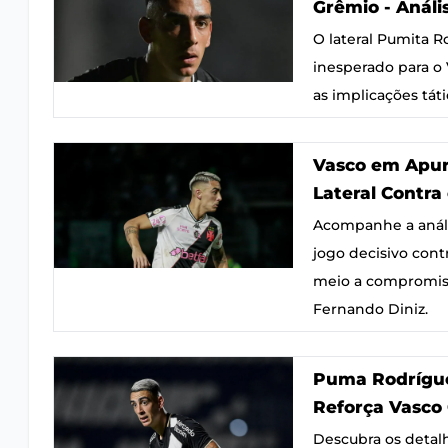
Grêmio - Análi
O lateral Pumita R
inesperado para o 
as implicações táti
Vasco em Apur
Lateral Contra
Acompanhe a anális
jogo decisivo con
meio a compromisso
Fernando Diniz.
Puma Rodrígue
Reforça Vasco 
Descubra os detal