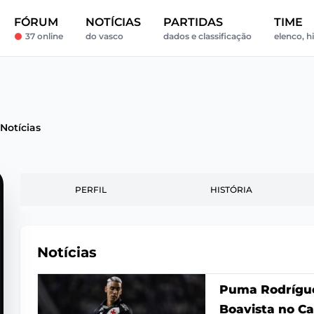
FÓRUM
NOTÍCIAS
PARTIDAS
TIME
37 online
do vasco
dados e classificação
elenco, hi
Notícias
PERFIL
HISTÓRIA
Notícias
Puma Rodrígue
Boavista no C