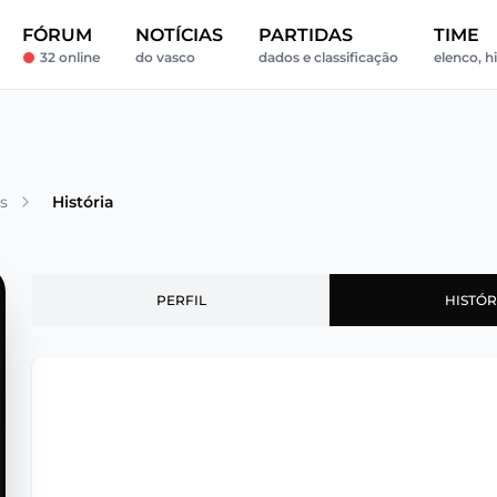
FÓRUM
NOTÍCIAS
PARTIDAS
TIME
32 online
do vasco
dados e classificação
elenco, hi
s
História
PERFIL
HISTÓR