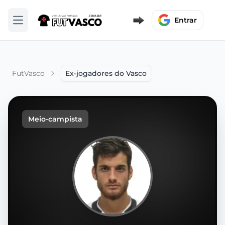
Entrar
Abrir menu
FutVasco
Ex-jogadores do Vasco
Meio-campista