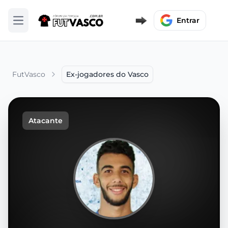
Entrar
Abrir menu
FutVasco
Ex-jogadores do Vasco
Atacante