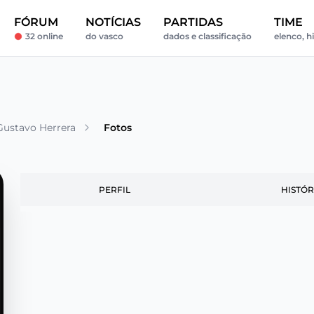
FÓRUM
NOTÍCIAS
PARTIDAS
TIME
32 online
do vasco
dados e classificação
elenco, hi
ustavo Herrera
Fotos
PERFIL
HISTÓR