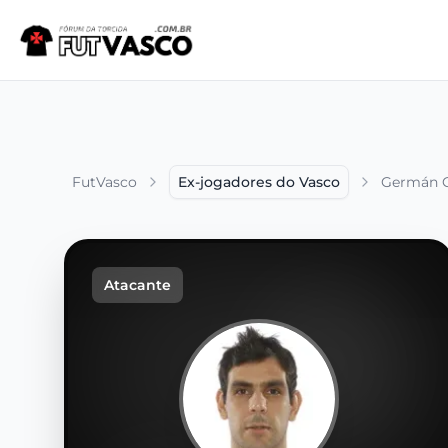
FutVasco
Ex-jogadores do Vasco
Germán G
Atacante