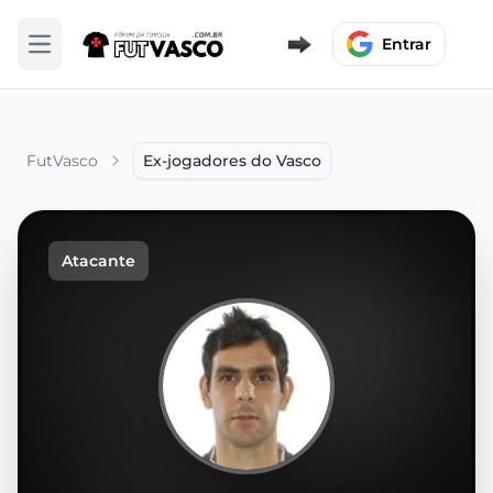
Entrar
Abrir menu
FutVasco
Ex-jogadores do Vasco
Atacante