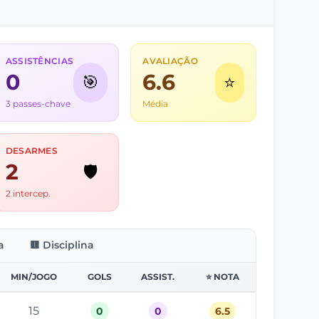
ASSISTÊNCIAS
AVALIAÇÃO
0
6.6
🎯
⭐
3 passes-chave
Média
DESARMES
2
🛡️
2 intercep.
a
🟨 Disciplina
MIN/JOGO
GOLS
ASSIST.
⭐ NOTA
15
0
0
6.5