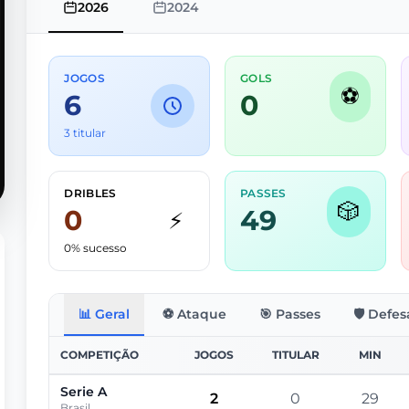
2026
2024
JOGOS
GOLS
⚽
6
0
3 titular
DRIBLES
PASSES
🎲
0
49
⚡
0% sucesso
📊 Geral
⚽ Ataque
🎯 Passes
🛡️ Defes
COMPETIÇÃO
JOGOS
TITULAR
MIN
Serie A
2
0
29
Brasil