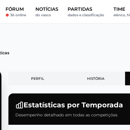
FÓRUM
NOTÍCIAS
PARTIDAS
TIME
36 online
do vasco
dados e classificação
elenco, h
ticas
PERFIL
HISTÓRIA
Estatísticas por Temporada
Desempenho detalhado em todas as competições