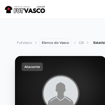
FutVasco
Elenco do Vasco
GB
Estatís
Atacante