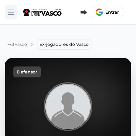
Entrar
Abrir menu
FutVasco
Ex-jogadores do Vasco
Defensor