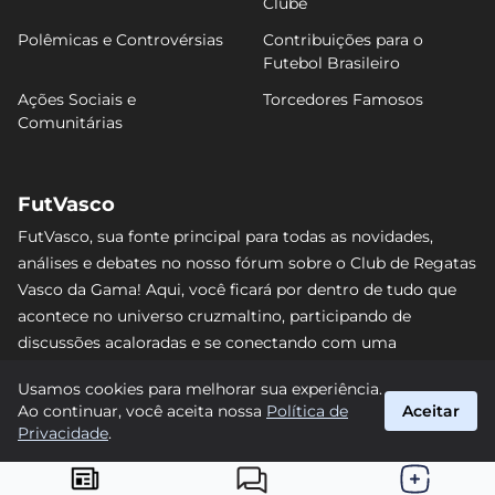
Clube
Polêmicas e Controvérsias
Contribuições para o
Futebol Brasileiro
Ações Sociais e
Torcedores Famosos
Comunitárias
FutVasco
FutVasco, sua fonte principal para todas as novidades,
análises e debates no nosso fórum sobre o Club de Regatas
Vasco da Gama! Aqui, você ficará por dentro de tudo que
acontece no universo cruzmaltino, participando de
discussões acaloradas e se conectando com uma
comunidade apaixonada pelo Gigante da Colina. Não perca
Usamos cookies para melhorar sua experiência.
nenhum lance e acompanhe de perto o caminho do Vasco
Ao continuar, você aceita nossa
Política de
Aceitar
rumo às vitórias! #Vasco #FutVasco
Privacidade
.
suporte@futvasco.com.br