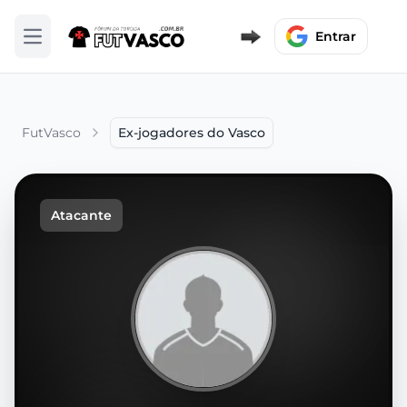
Entrar
Abrir menu
FutVasco
Ex-jogadores do Vasco
Atacante