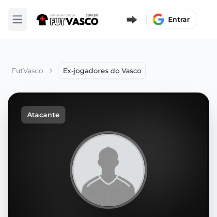
Entrar
Abrir menu
FutVasco
Ex-jogadores do Vasco
Atacante