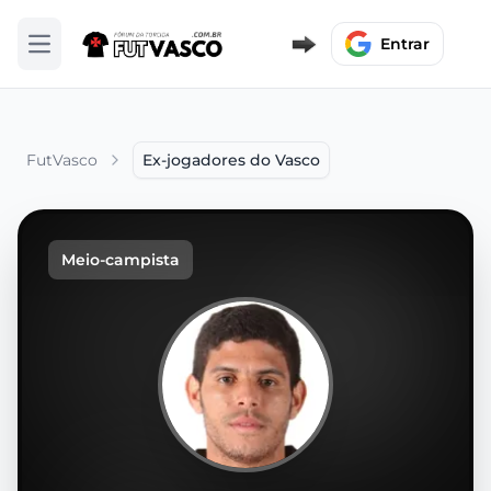
Entrar
Abrir menu
FutVasco
Ex-jogadores do Vasco
Meio-campista