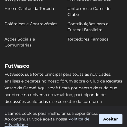
Hino e Cantos da Torcida
Uniformes e Cores do
Clube
Polêmicas e Controvérsias
Contribuições para o
Futebol Brasileiro
Ações Sociais e
Torcedores Famosos
Comunitárias
FutVasco
FutVasco, sua fonte principal para todas as novidades,
análises e debates no nosso fórum sobre o Club de Regatas
Vasco da Gama! Aqui, você ficará por dentro de tudo que
acontece no universo cruzmaltino, participando de
discussões acaloradas e se conectando com uma
comunidade apaixonada pelo Gigante da Colina. Não perca
Usamos cookies para melhorar sua experiência.
nenhum lance e acompanhe de perto o caminho do Vasco
Ao continuar, você aceita nossa
Política de
Aceitar
rumo às vitórias! #Vasco #FutVasco
Privacidade
.