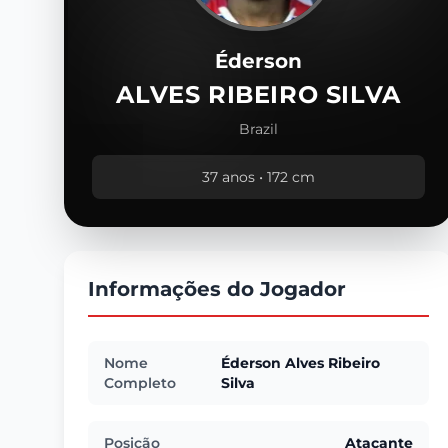
Éderson
ALVES RIBEIRO SILVA
Brazil
37 anos • 172 cm
Informações do Jogador
Nome
Éderson Alves Ribeiro
Completo
Silva
Posição
Atacante