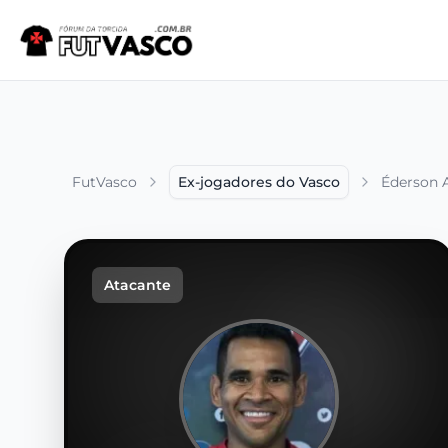
FutVasco
Ex-jogadores do Vasco
Éderson 
Atacante