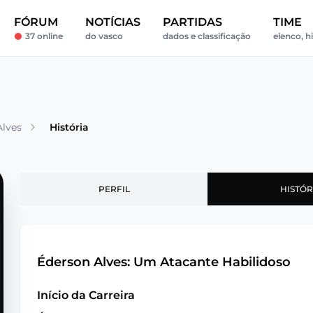
FÓRUM
NOTÍCIAS
PARTIDAS
TIME
37 online
do vasco
dados e classificação
elenco, hi
Alves
História
PERFIL
HISTÓR
Éderson Alves: Um Atacante Habilidoso
Início da Carreira