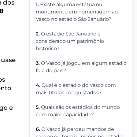
m dos
1.
Existe alguma estátua ou
8
monumento em homenagem ao
Vasco no estádio São Januário?
2.
O estádio São Januário é
considerado um patrimônio
histórico?
quase
3.
O Vasco já jogou em algum estádio
fora do país?
os
4.
Qual é o estádio do Vasco com
ento
mais títulos conquistados?
go e
5.
Quais são os estádios do mundo
com maior capacidade?
6.
O Vasco já perdeu mandos de
campo ou teve punições no estádio