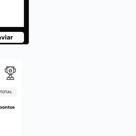
viar
TOTAL
pontos