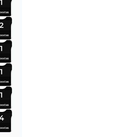
1
postas
2
postas
1
postas
1
postas
1
postas
4
postas