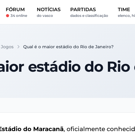
FÓRUM
NOTÍCIAS
PARTIDAS
TIME
34 online
do vasco
dados e classificação
elenco, h
e Jogos
Qual é o maior estádio do Rio de Janeiro?
ior estádio do Rio
Estádio do Maracanã
, oficialmente conheci