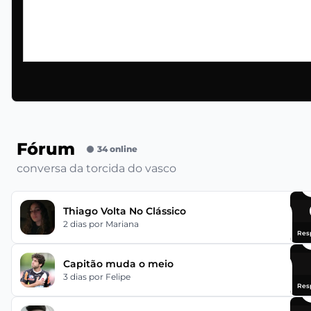
Fórum
34 online
conversa da torcida do vasco
Thiago Volta No Clássico
2 dias
por Mariana
Res
Capitão muda o meio
3 dias
por Felipe
Res