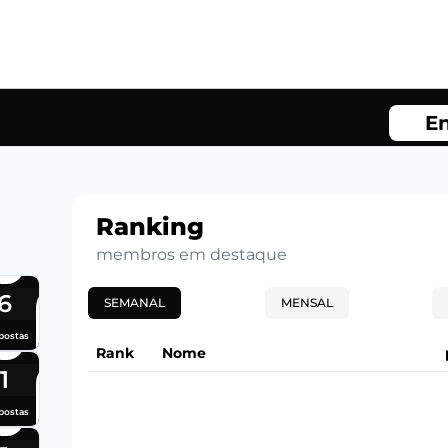
En
Ranking
membros em destaque
6
SEMANAL
MENSAL
postas
Rank
Nome
1
postas