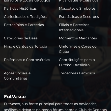
Estádios e Locais de Jogos
Rivalidades e Clássicos
Partidas Históricas
Mascotes e Símbolos
Curiosidades e Tradições
Estatísticas e Recordes
Patrocínios e Parcerias
Filiais e Parceiros
Internacionais
Categorias de Base
Momentos Marcantes
Hino e Cantos da Torcida
Uniformes e Cores do
Clube
Polêmicas e Controvérsias
Contribuições para o
Futebol Brasileiro
Ações Sociais e
Torcedores Famosos
Comunitárias
FutVasco
FutVasco, sua fonte principal para todas as novidades,
análises e debates no nosso fórum sobre o Club de Regatas