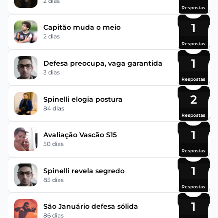
2 dias
Respostas
1
Capitão muda o meio
2 dias
Respostas
1
Defesa preocupa, vaga garantida
3 dias
Respostas
2
Spinelli elogia postura
84 dias
Respostas
1
Avaliação Vascão S15
50 dias
Respostas
1
Spinelli revela segredo
85 dias
Respostas
1
São Januário defesa sólida
86 dias