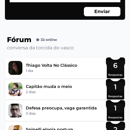
Enviar
Fórum
32 online
conversa da torcida do vasco
6
Thiago Volta No Clássico
1 dia
Respostas
1
Capitão muda o meio
2 dias
Respostas
1
Defesa preocupa, vaga garantida
3 dias
Respostas
2
Spinelli elogia postura