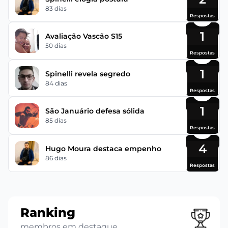
83 dias
Respostas
1
Avaliação Vascão S15
50 dias
Respostas
1
Spinelli revela segredo
84 dias
Respostas
1
São Januário defesa sólida
85 dias
Respostas
4
Hugo Moura destaca empenho
86 dias
Respostas
Ranking
membros em destaque