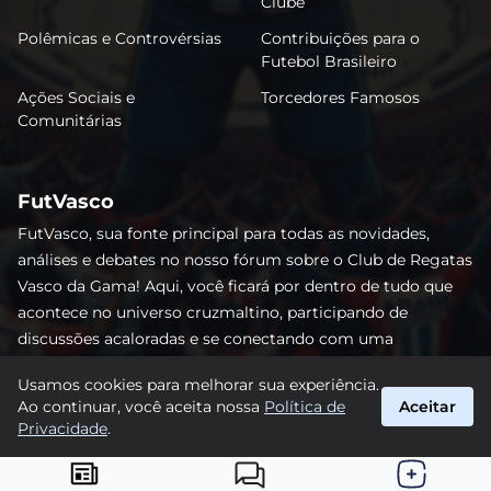
Clube
Polêmicas e Controvérsias
Contribuições para o
Futebol Brasileiro
Ações Sociais e
Torcedores Famosos
Comunitárias
FutVasco
FutVasco, sua fonte principal para todas as novidades,
análises e debates no nosso fórum sobre o Club de Regatas
Vasco da Gama! Aqui, você ficará por dentro de tudo que
acontece no universo cruzmaltino, participando de
discussões acaloradas e se conectando com uma
comunidade apaixonada pelo Gigante da Colina. Não perca
Usamos cookies para melhorar sua experiência.
nenhum lance e acompanhe de perto o caminho do Vasco
Ao continuar, você aceita nossa
Política de
Aceitar
rumo às vitórias! #Vasco #FutVasco
Privacidade
.
suporte@futvasco.com.br