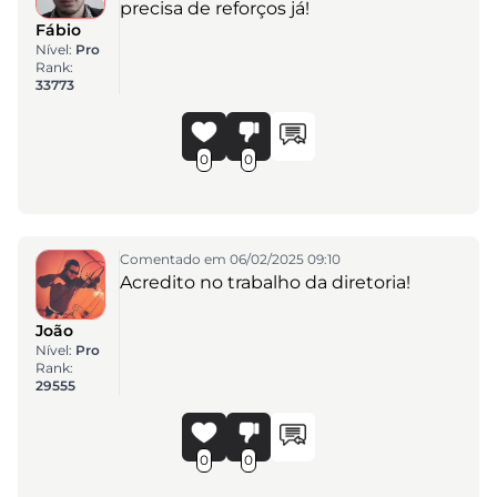
precisa de reforços já!
Fábio
Nível:
Pro
Rank:
33773
0
0
Comentado em 06/02/2025 09:10
Acredito no trabalho da diretoria!
João
Nível:
Pro
Rank:
29555
0
0