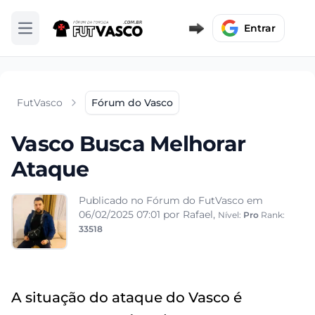
Entrar
Abrir menu
FutVasco
Fórum do Vasco
Vasco Busca Melhorar
Ataque
Publicado no Fórum do FutVasco em
06/02/2025 07:01
por Rafael,
Nível:
Pro
Rank:
33518
A situação do ataque do Vasco é