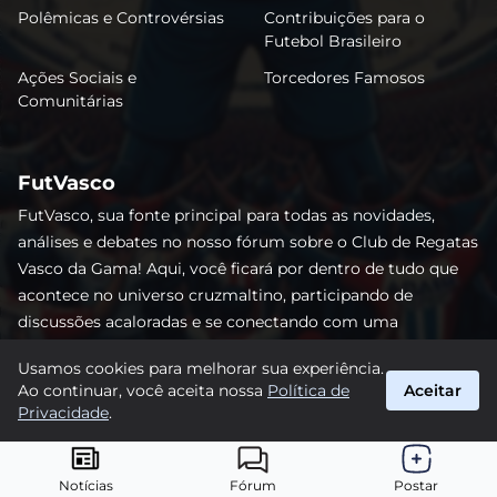
Polêmicas e Controvérsias
Contribuições para o
Futebol Brasileiro
Ações Sociais e
Torcedores Famosos
Comunitárias
FutVasco
FutVasco, sua fonte principal para todas as novidades,
análises e debates no nosso fórum sobre o Club de Regatas
Vasco da Gama! Aqui, você ficará por dentro de tudo que
acontece no universo cruzmaltino, participando de
discussões acaloradas e se conectando com uma
comunidade apaixonada pelo Gigante da Colina. Não perca
Usamos cookies para melhorar sua experiência.
nenhum lance e acompanhe de perto o caminho do Vasco
Ao continuar, você aceita nossa
Política de
Aceitar
rumo às vitórias! #Vasco #FutVasco
Privacidade
.
suporte@futvasco.com.br
© 2026 FutVasco. Todos os direitos reservados.
Notícias
Fórum
Postar