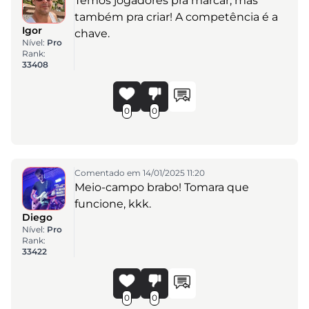
Temos jogadores pra marcar, mas
também pra criar! A competência é a
Igor
chave.
Nível:
Pro
Rank:
33408
0
0
Comentado em 14/01/2025 11:20
Meio-campo brabo! Tomara que
funcione, kkk.
Diego
Nível:
Pro
Rank:
33422
0
0