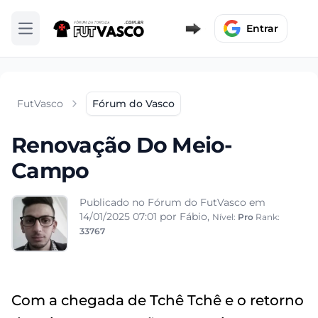
Entrar
Abrir menu
FutVasco
Fórum do Vasco
Renovação Do Meio-
Campo
Publicado no Fórum do FutVasco em
14/01/2025 07:01
por Fábio,
Nível:
Pro
Rank:
33767
Com a chegada de Tchê Tchê e o retorno