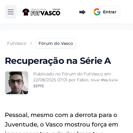
Entrar
Abrir menu
FutVasco
Fórum do Vasco
Recuperação na Série A
Publicado no Fórum do FutVasco em
22/08/2025 07:01
por Fábio,
Nível:
Pro
Rank:
33773
Pessoal, mesmo com a derrota para o
Juventude, o Vasco mostrou força em