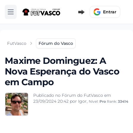
Entrar
Abrir menu
FutVasco
Fórum do Vasco
Maxime Dominguez: A
Nova Esperança do Vasco
em Campo
Publicado no Fórum do FutVasco em
23/09/2024 20:42
por Igor,
Nível:
Pro
Rank:
33414