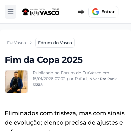
Entrar
Abrir menu
FutVasco
Fórum do Vasco
Fim da Copa 2025
Publicado no Fórum do FutVasco em
15/01/2026 07:02
por Rafael,
Nível:
Pro
Rank:
33518
Eliminados com tristeza, mas com sinais
de evolução; elenco precisa de ajustes e