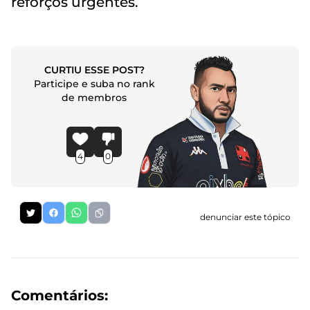
reforços urgentes.
CURTIU ESSE POST?
Participe e suba no rank
de membros
4
0
denunciar este tópico
Comentários: