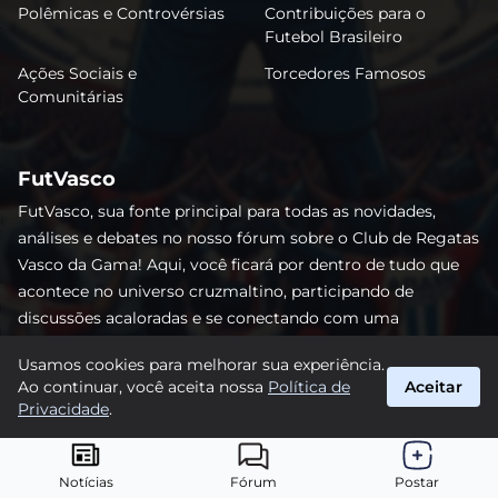
Polêmicas e Controvérsias
Contribuições para o
Futebol Brasileiro
Ações Sociais e
Torcedores Famosos
Comunitárias
FutVasco
FutVasco, sua fonte principal para todas as novidades,
análises e debates no nosso fórum sobre o Club de Regatas
Vasco da Gama! Aqui, você ficará por dentro de tudo que
acontece no universo cruzmaltino, participando de
discussões acaloradas e se conectando com uma
comunidade apaixonada pelo Gigante da Colina. Não perca
Usamos cookies para melhorar sua experiência.
nenhum lance e acompanhe de perto o caminho do Vasco
Ao continuar, você aceita nossa
Política de
Aceitar
rumo às vitórias! #Vasco #FutVasco
Privacidade
.
suporte@futvasco.com.br
© 2026 FutVasco. Todos os direitos reservados.
Notícias
Fórum
Postar