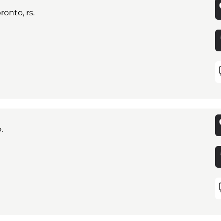
onto, rs.
.