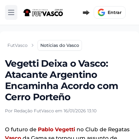
Entrar
Abrir menu
FutVasco
Notícias do Vasco
Vegetti Deixa o Vasco:
Atacante Argentino
Encaminha Acordo com
Cerro Porteño
Por Redação FutVasco em 16/01/2026 13:10
O futuro de
Pablo
Vegetti
no Club de Regatas
Vasco
da Gama se tornou um assunto de