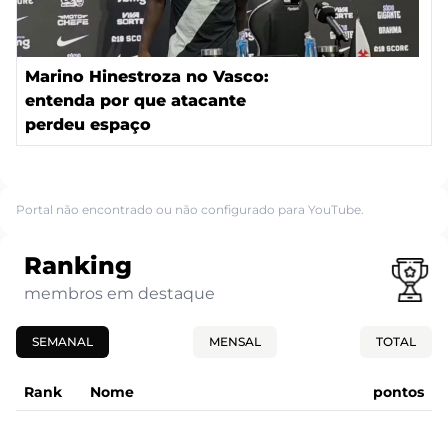
Marino Hinestroza no Vasco:
entenda por que atacante
perdeu espaço
Portal não encontrado ou não configurado para YouTube.
Ranking
membros em destaque
SEMANAL
MENSAL
TOTAL
Rank
Nome
pontos