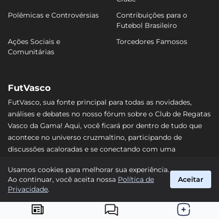
Polêmicas e Controvérsias
Contribuições para o
Futebol Brasileiro
Ações Sociais e
Torcedores Famosos
Comunitárias
FutVasco
FutVasco, sua fonte principal para todas as novidades,
análises e debates no nosso fórum sobre o Club de Regatas
Vasco da Gama! Aqui, você ficará por dentro de tudo que
acontece no universo cruzmaltino, participando de
discussões acaloradas e se conectando com uma
comunidade apaixonada pelo Gigante da Colina. Não perca
Usamos cookies para melhorar sua experiência.
nenhum lance e acompanhe de perto o caminho do Vasco
Ao continuar, você aceita nossa
Política de
Aceitar
rumo às vitórias! #Vasco #FutVasco
Privacidade
.
suporte@futvasco.com.br
© 2026 FutVasco. Todos os direitos reservados.