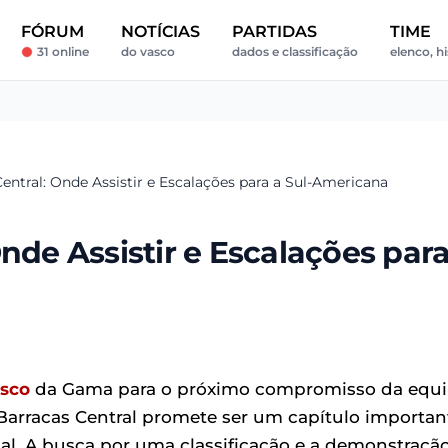
FÓRUM
NOTÍCIAS
PARTIDAS
TIME
31 online
do vasco
dados e classificação
elenco, hi
entral: Onde Assistir e Escalações para a Sul-Americana
nde Assistir e Escalações par
sco
da Gama para o próximo compromisso da equ
Barracas Central promete ser um capítulo importan
tal. A busca por uma classificação e a demonstraçã