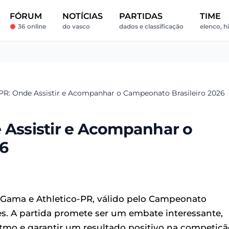
FÓRUM
NOTÍCIAS
PARTIDAS
TIME
36 online
do vasco
dados e classificação
elenco, h
-PR: Onde Assistir e Acompanhar o Campeonato Brasileiro 2026
 Assistir e Acompanhar o
26
Gama e Athletico-PR, válido pelo Campeonato
res. A partida promete ser um embate interessante,
mo e garantir um resultado positivo na competiçã