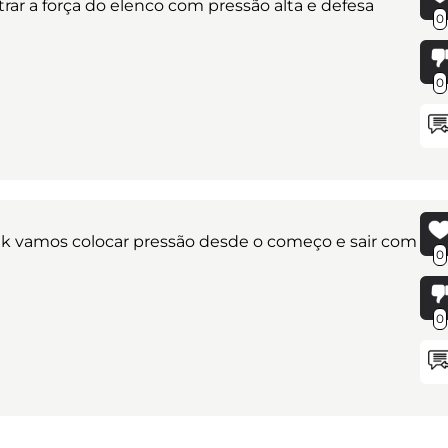
r a força do elenco com pressão alta e defesa
0
0
lk vamos colocar pressão desde o começo e sair com
0
0