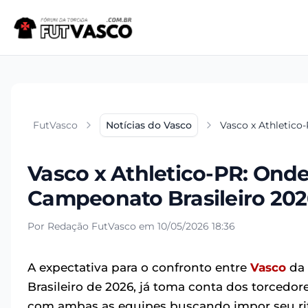
FutVasco
Notícias do Vasco
Vasco x Athletico
Vasco x Athletico-PR: Onde
Campeonato Brasileiro 20
Por Redação FutVasco em 10/05/2026 18:36
A expectativa para o confronto entre
Vasco
da 
Brasileiro de 2026, já toma conta dos torcedo
com ambas as equipes buscando impor seu rit