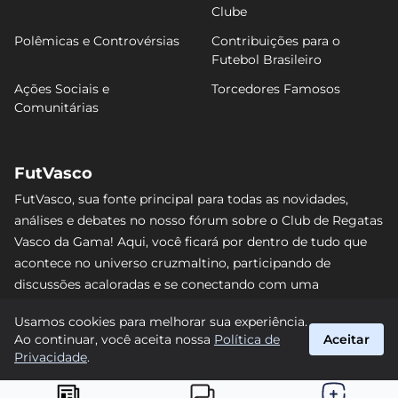
Clube
Polêmicas e Controvérsias
Contribuições para o
Futebol Brasileiro
Ações Sociais e
Torcedores Famosos
Comunitárias
FutVasco
FutVasco, sua fonte principal para todas as novidades,
análises e debates no nosso fórum sobre o Club de Regatas
Vasco da Gama! Aqui, você ficará por dentro de tudo que
acontece no universo cruzmaltino, participando de
discussões acaloradas e se conectando com uma
comunidade apaixonada pelo Gigante da Colina. Não perca
Usamos cookies para melhorar sua experiência.
nenhum lance e acompanhe de perto o caminho do Vasco
Ao continuar, você aceita nossa
Política de
Aceitar
rumo às vitórias! #Vasco #FutVasco
Privacidade
.
suporte@futvasco.com.br