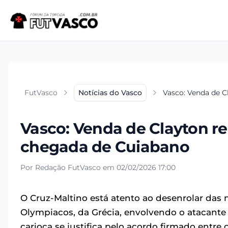
FutVasco
Notícias do Vasco
Vasco: Venda de C
Vasco: Venda de Clayton re
chegada de Cuiabano
Por Redação FutVasco em 02/02/2026 17:00
O Cruz-Maltino está atento ao desenrolar das n
Olympiacos, da Grécia, envolvendo o atacante b
carioca se justifica pelo acordo firmado entre