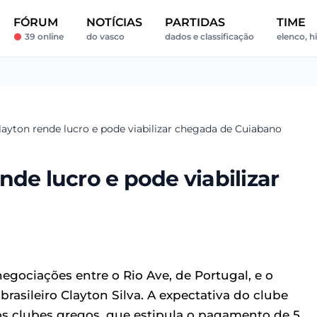
FÓRUM
NOTÍCIAS
PARTIDAS
TIME
39 online
do vasco
dados e classificação
elenco, h
layton rende lucro e pode viabilizar chegada de Cuiabano
nde lucro e pode viabilizar
egociações entre o Rio Ave, de Portugal, e o
rasileiro Clayton Silva. A expectativa do clube
 os clubes gregos, que estipula o pagamento de 5