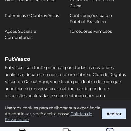
Clube
Polêmicas e Controvérsias
Contribuições para o
Futebol Brasileiro
Ações Sociais e
Torcedores Famosos
Comunitárias
FutVasco
FutVasco, sua fonte principal para todas as novidades,
análises e debates no nosso fórum sobre o Club de Regatas
Vasco da Gama! Aqui, você ficará por dentro de tudo que
acontece no universo cruzmaltino, participando de
discussões acaloradas e se conectando com uma
comunidade apaixonada pelo Gigante da Colina. Não perca
Usamos cookies para melhorar sua experiência.
nenhum lance e acompanhe de perto o caminho do Vasco
Ao continuar, você aceita nossa
Política de
Aceitar
rumo às vitórias! #Vasco #FutVasco
Privacidade
.
suporte@futvasco.com.br