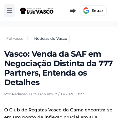
Entrar
Abrir menu
FutVasco
Notícias do Vasco
Vasco: Venda da SAF em
Negociação Distinta da 777
Partners, Entenda os
Detalhes
Por Redação FutVasco em 25/03/2026 19:27
O Club de Regatas Vasco da Gama encontra-se
em um ponto de inflexão crucial em sua