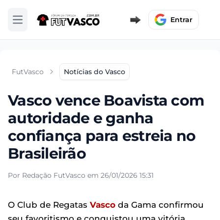
Entrar
Abrir menu
FutVasco
Notícias do Vasco
Vasco vence Boavista com
autoridade e ganha
confiança para estreia no
Brasileirão
Por Redação FutVasco em 26/01/2026 15:31
O Club de Regatas
Vasco
da Gama confirmou
seu favoritismo e conquistou uma vitória