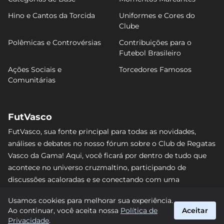
Hino e Cantos da Torcida
Uniformes e Cores do
Clube
Polêmicas e Controvérsias
Contribuições para o
Futebol Brasileiro
Ações Sociais e
Torcedores Famosos
Comunitárias
FutVasco
FutVasco, sua fonte principal para todas as novidades,
análises e debates no nosso fórum sobre o Club de Regatas
Vasco da Gama! Aqui, você ficará por dentro de tudo que
acontece no universo cruzmaltino, participando de
discussões acaloradas e se conectando com uma
comunidade apaixonada pelo Gigante da Colina. Não perca
Usamos cookies para melhorar sua experiência.
nenhum lance e acompanhe de perto o caminho do Vasco
Ao continuar, você aceita nossa
Política de
Aceitar
rumo às vitórias! #Vasco #FutVasco
Privacidade
.