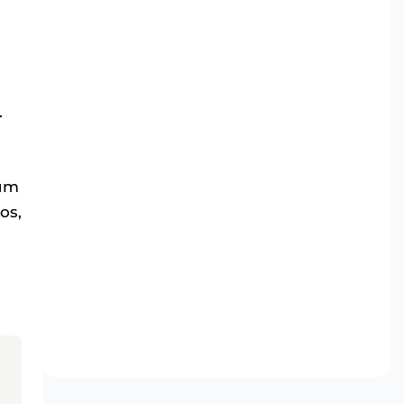
.
 um
os,