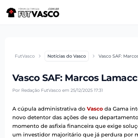
FutVasco
Notícias do Vasco
Vasco SAF: Marco
Vasco SAF: Marcos Lamacch
Por Redação FutVasco em 25/12/2025 17:31
A cúpula administrativa do
Vasco
da Gama inte
novo detentor das ações de seu departamento 
momento de asfixia financeira que exige soluç
um investidor majoritário que já perdura por 