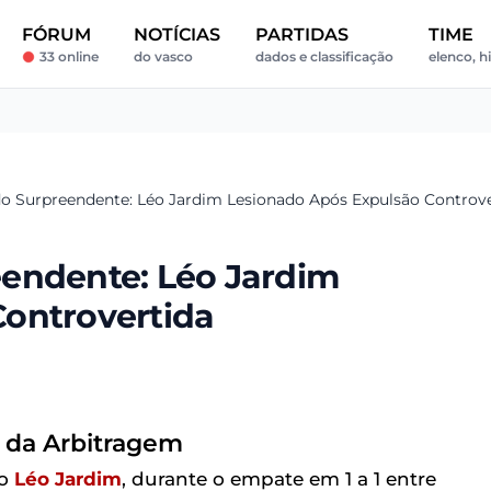
FÓRUM
NOTÍCIAS
PARTIDAS
TIME
33 online
do vasco
dados e classificação
elenco, hi
o Surpreendente: Léo Jardim Lesionado Após Expulsão Controve
endente: Léo Jardim
ontrovertida
o da Arbitragem
ro
Léo Jardim
, durante o empate em 1 a 1 entre