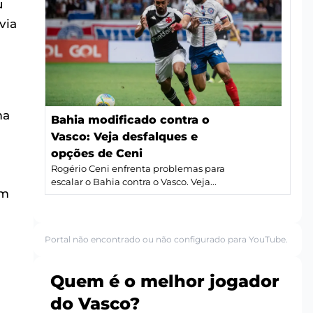
u
via
ma
Bahia modificado contra o
Vasco: Veja desfalques e
opções de Ceni
Rogério Ceni enfrenta problemas para
escalar o Bahia contra o Vasco. Veja...
em
Portal não encontrado ou não configurado para YouTube.
Quem é o melhor jogador
do Vasco?