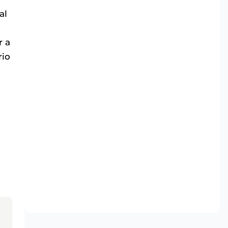
al
r a
rio